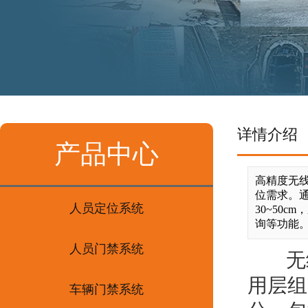
详情介绍
产品中心
高精度无
位需求。
人员定位系统
30~50
询等功能
人员门禁系统
无线
用层组
车辆门禁系统