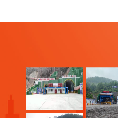
中铁十七局
中交二公局三公司承建瓦房寨隧道